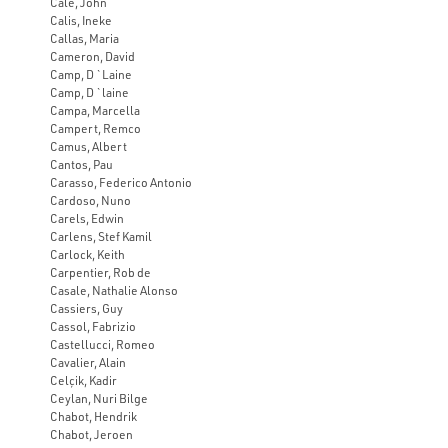
Cale, John
Calis, Ineke
Callas, Maria
Cameron, David
Camp, D `Laine
Camp, D `laine
Campa, Marcella
Campert, Remco
Camus, Albert
Cantos, Pau
Carasso, Federico Antonio
Cardoso, Nuno
Carels, Edwin
Carlens, Stef Kamil
Carlock, Keith
Carpentier, Rob de
Casale, Nathalie Alonso
Cassiers, Guy
Cassol, Fabrizio
Castellucci, Romeo
Cavalier, Alain
Celçik, Kadir
Ceylan, Nuri Bilge
Chabot, Hendrik
Chabot, Jeroen