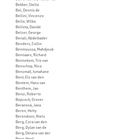
Bekker, Stella
Bel, Dennis de
Bellini, Vincenzo
Bello, Wilko
Bellota, Davide
Belzer, George
Benali, Abdelkader
Benders, Collin
Benmoussa, Mahdjoub
Bennaars, Richard
Bennekom, Trix van
Benschop, Nico
Bensmaïl, Ismahane
Bent, Els van den
Bentem, Hans van
Benthem, Jan
Benzi, Roberto
Bepcock, Grover
Beranová, Jana
Beren, Hetty
Berendsen, Niels
Berg, Cora van den
Berg, Dylan van de
Berg, Délano van der
Berg, Henk