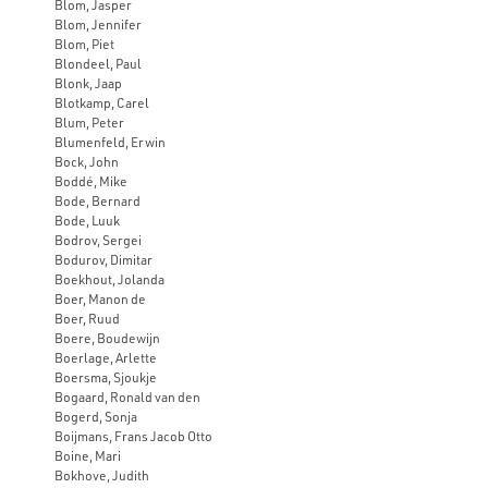
Blom, Jasper
Blom, Jennifer
Blom, Piet
Blondeel, Paul
Blonk, Jaap
Blotkamp, Carel
Blum, Peter
Blumenfeld, Erwin
Bock, John
Boddé, Mike
Bode, Bernard
Bode, Luuk
Bodrov, Sergei
Bodurov, Dimitar
Boekhout, Jolanda
Boer, Manon de
Boer, Ruud
Boere, Boudewijn
Boerlage, Arlette
Boersma, Sjoukje
Bogaard, Ronald van den
Bogerd, Sonja
Boijmans, Frans Jacob Otto
Boine, Mari
Bokhove, Judith