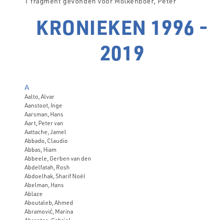
1 fragment gevonden voor Molkenboer, Peter
KRONIEKEN 1996 -
2019
A
Aalto, Alvar
Aanstoot, Inge
Aarsman, Hans
Aart, Peter van
Aattache, Jamel
Abbado, Claudio
Abbas, Hiam
Abbeele, Gerben van den
Abdelfatah, Rosh
Abdoelhak, Sharif Noël
Abelman, Hans
Ablaze
Aboutaleb, Ahmed
Abramović, Marina