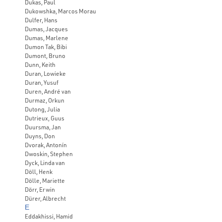
Dukas, Paul
Dukowshka, Marcos Morau
Dulfer, Hans
Dumas, Jacques
Dumas, Marlene
Dumon Tak, Bibi
Dumont, Bruno
Dunn, Keith
Duran, Lowieke
Duran, Yusuf
Duren, André van
Durmaz, Orkun
Dutong, Julia
Dutrieux, Guus
Duursma, Jan
Duyns, Don
Dvorak, Antonín
Dwoskin, Stephen
Dyck, Linda van
Döll, Henk
Dölle, Mariette
Dörr, Erwin
Dürer, Albrecht
E
Eddakhissi, Hamid