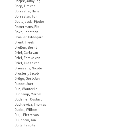
Dorjee, Jamyung
Dorp, Tim van
Dorrestijn, Hans
Dorrestyn, Ton
Dostojevski, Fjodor
Dottermans, Els
Dove, Jonathan
Draaijer, Hildegard
Drent, Freek
Dreßen, Bernd
Driel, Carla van
Driel, Femke van
Driel, Judith van
Driessens, Nicole
Drosterij, Jacob
Dröge, Gert-Jan
Dubbe, Joeri
Duc, Wouter le
Duchamp, Marcel
Dudamel, Gustavo
Dudkiewicz, Thomas
Dudok, Willem
Duijl, Pierre van
Duijndam, Jan
Duits, Timo te