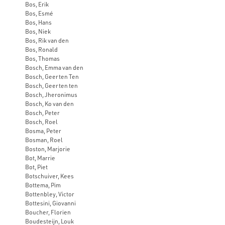
Bos, Erik
Bos, Esmé
Bos, Hans
Bos, Niek
Bos, Rik van den
Bos, Ronald
Bos, Thomas
Bosch, Emma van den
Bosch, Geerten Ten
Bosch, Geerten ten
Bosch, Jheronimus
Bosch, Ko van den
Bosch, Peter
Bosch, Roel
Bosma, Peter
Bosman, Roel
Boston, Marjorie
Bot, Marrie
Bot, Piet
Botschuiver, Kees
Bottema, Pim
Bottenbley, Victor
Bottesini, Giovanni
Boucher, Florien
Boudesteijn, Louk