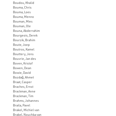
Boudou, Khalid
Bouma, Chris
Bouma, Loes
Bouma, Menno
Bouman, Mies
Bouman, Ole
Bouna, Abderrahim
Bourgeois, Derek
Bourzik, Brahim
Boute, Joep
Boutros, Kamel
Bouttery, Jens
Bouvrie, Jan des
Boven, Kristof
Bowen, Dean
Bowie, David
Bozdağ, Ahmet
Braat, Casper
Braches, Ernst
Brackman, Anne
Brackman, Tim
Brahms, Johannes
Braila, Pavel
Brakel, Michiel van
Brakel, Nouchka van