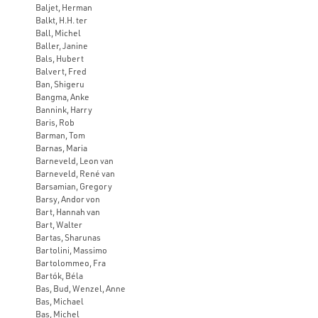
Baljet, Herman
Balkt, H.H. ter
Ball, Michel
Baller, Janine
Bals, Hubert
Balvert, Fred
Ban, Shigeru
Bangma, Anke
Bannink, Harry
Baris, Rob
Barman, Tom
Barnas, Maria
Barneveld, Leon van
Barneveld, René van
Barsamian, Gregory
Barsy, Andor von
Bart, Hannah van
Bart, Walter
Bartas, Sharunas
Bartolini, Massimo
Bartolommeo, Fra
Bartók, Béla
Bas, Bud, Wenzel, Anne
Bas, Michael
Bas, Michel