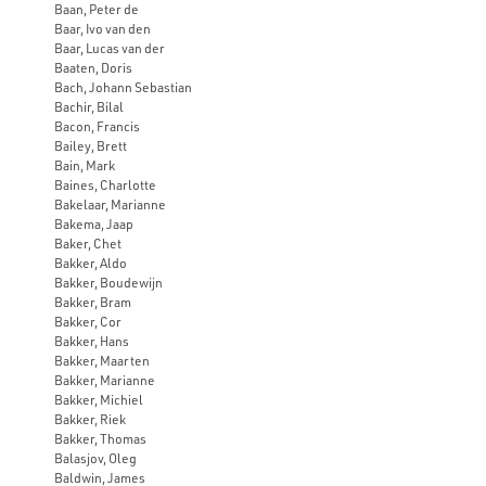
Baan, Peter de
Baar, Ivo van den
Baar, Lucas van der
Baaten, Doris
Bach, Johann Sebastian
Bachir, Bilal
Bacon, Francis
Bailey, Brett
Bain, Mark
Baines, Charlotte
Bakelaar, Marianne
Bakema, Jaap
Baker, Chet
Bakker, Aldo
Bakker, Boudewijn
Bakker, Bram
Bakker, Cor
Bakker, Hans
Bakker, Maarten
Bakker, Marianne
Bakker, Michiel
Bakker, Riek
Bakker, Thomas
Balasjov, Oleg
Baldwin, James