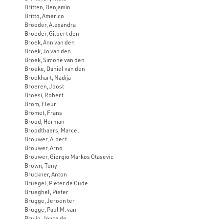
Britten, Benjamin
Britto, Americo
Broeder, Alexandra
Broeder, Gilbert den
Broek, Ann van den
Broek, Jo van den
Broek, Simone van den
Broeke, Daniel van den
Broekhart, Nadïja
Broeren, Joost
Broesi, Robert
Brom, Fleur
Bromet, Frans
Brood, Herman
Broodthaers, Marcel
Brouwer, Albert
Brouwer, Arno
Brouwer, Giorgio Markos Otasevic
Brown, Tony
Bruckner, Anton
Bruegel, Pieter de Oude
Brueghel, Pieter
Brugge, Jeroen ter
Brugge, Paul M. van
Bruijn, Joyce de