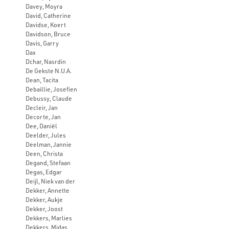
Davey, Moyra
David, Catherine
Davidse, Koert
Davidson, Bruce
Davis, Garry
Dax
Dchar, Nasrdin
De Gekste N.U.A.
Dean, Tacita
Debaillie, Josefien
Debussy, Claude
Decleir, Jan
Decorte, Jan
Dee, Daniël
Deelder, Jules
Deelman, Jannie
Deen, Christa
Degand, Stefaan
Degas, Edgar
Deijl, Niek van der
Dekker, Annette
Dekker, Aukje
Dekker, Joost
Dekkers, Marlies
Dekkers, Midas