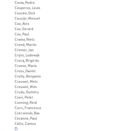
Costa, Pedro
Couperus, Louis
Couvée, Dick
Couzijn, Wessel
Cox, Alex
Cox, Gerard
Cox, Paul
Crama, Niels
Creed, Martin
Cremer, Jan
Crijns, Lodewijk
Crocq, Brigit du
Croese, Maria
Cross, Daniel
Crotty, Benjamin
Crouwel, Mels
Crouwel, Wim
Crudu, Dumitru
Cseri, Peter
Cunning, Reid
Curci, Francesco
Czerwinski, Bas
Cézanne, Paul
Cölln, Cantus
D