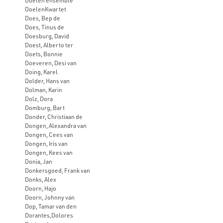
Doelen ensemble
DoelenKwartet
Does, Bep de
Does, Tinus de
Doesburg, David
Doest, Alberto ter
Doets, Bonnie
Doeveren, Desi van
Doing, Karel
Dolder, Hans van
Dolman, Karin
Dolz, Dora
Domburg, Bart
Donder, Christiaan de
Dongen, Alexandra van
Dongen, Cees van
Dongen, Iris van
Dongen, Kees van
Donia, Jan
Donkersgoed, Frank van
Donks, Alex
Doorn, Hajo
Doorn, Johnny van
Dop, Tamar van den
Dorantes,Dolores