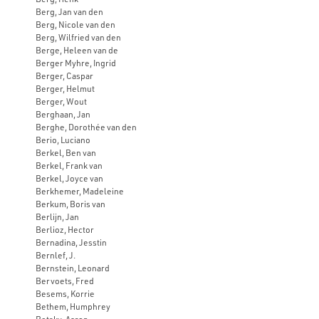
Berg, Jan van den
Berg, Nicole van den
Berg, Wilfried van den
Berge, Heleen van de
Berger Myhre, Ingrid
Berger, Caspar
Berger, Helmut
Berger, Wout
Berghaan, Jan
Berghe, Dorothée van den
Berio, Luciano
Berkel, Ben van
Berkel, Frank van
Berkel, Joyce van
Berkhemer, Madeleine
Berkum, Boris van
Berlijn, Jan
Berlioz, Hector
Bernadina, Jesstin
Bernlef, J.
Bernstein, Leonard
Bervoets, Fred
Besems, Korrie
Bethem, Humphrey