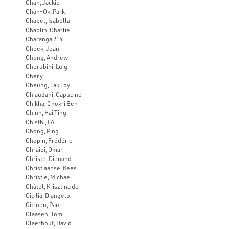
Chan, Jackie
Chan-Ok, Park
Chapel, Isabella
Chaplin, Charlie
Charanga 214
Cheek, Jean
Cheng, Andrew
Cherubini, Luigi
Chery
Cheung, Tak Toy
Chiaudani, Capucine
Chikha, Chokri Ben
Chinn, Hai Ting
Chisthi, I.A.
Chong, Ping
Chopin, Frédéric
Chraibi, Omar
Christe, Dienand
Christiaanse, Kees
Christie, Michael
Châtel, Krisztina de
Cicilia, Diangelo
Citroen, Paul
Claasen, Tom
Claerbout, David