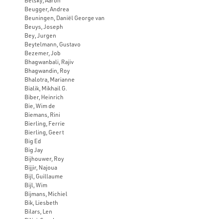
Betsky, Aaron
Beugger, Andrea
Beuningen, Daniël George van
Beuys, Joseph
Bey, Jurgen
Beytelmann, Gustavo
Bezemer, Job
Bhagwanbali, Rajiv
Bhagwandin, Roy
Bhalotra, Marianne
Bialik, Mikhail G.
Biber, Heinrich
Bie, Wim de
Biemans, Rini
Bierling, Ferrie
Bierling, Geert
Big Ed
Big Jay
Bijhouwer, Roy
Bijjir, Najoua
Bijl, Guillaume
Bijl, Wim
Bijmans, Michiel
Bik, Liesbeth
Bilars, Len