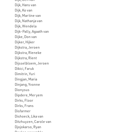
Dijk, Hans van
Dijk, Ko van
Dijk, Martine van
Dijk, Nathanja van
Dijk, Wendela
Dijk-Pally, Agaath van
Dijke, Don van
Dijker, Hijker
Dijkstra, Jeroen
Dijkstra, Rieneke
Dijkstra, Rient
Dijsselbloem, Jeroen
Dikici, Faruk
Dimitrin, Yuri
Dingjan, Maria
Dinjang, Yvonne
Dionysus
Dipdere, Meryem
Dirks, Floor
Dirks, Frans
Disfarmer
Dishoeck, Lika van
Ditzhuyzen, Carole van
Djojokarso, Ryan