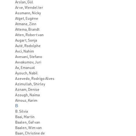
Arslan, Gül
Arve, Wendel ter
Assmann, Nicky
Atget, Eugène
Atmane, Zinn
Attema, Brandt
Atten, Robert van
Augart, Sonja
Auté, Rodolphe
Avci, Nahim
Avesani, Stefano
Avvakumov, Juri
Ax, Emanual
Ayouch, Nabil
Azevedo, Rodrigo Alves
Azimullah, Shirley
Aznam, Denise
Azough, Naima
Aïnouz, Karim
B
B. Silvia
Baai, Martin
Baalen, Gaf van
Baalen, Wim van
Baan, Christine de