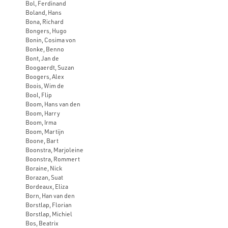
Bol, Ferdinand
Boland, Hans
Bona, Richard
Bongers, Hugo
Bonin, Cosima von
Bonke, Benno
Bont, Jan de
Boogaerdt, Suzan
Boogers, Alex
Boois, Wim de
Bool, Flip
Boom, Hans van den
Boom, Harry
Boom, Irma
Boom, Martijn
Boone, Bart
Boonstra, Marjoleine
Boonstra, Rommert
Boraine, Nick
Borazan, Suat
Bordeaux, Eliza
Born, Han van den
Borstlap, Florian
Borstlap, Michiel
Bos, Beatrix