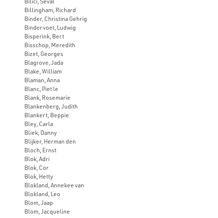
Bilici, Seval
Billingham, Richard
Binder, Christina Gehrig
Bindervoet, Ludwig
Bisperink, Bert
Bisschop, Meredith
Bizet, Georges
Blagrove, Jada
Blake, William
Blaman, Anna
Blanc, Piet le
Blank, Rosemarie
Blankenberg, Judith
Blankert, Beppie
Bley, Carla
Bliek, Danny
Blijker, Herman den
Bloch, Ernst
Blok, Adri
Blok, Cor
Blok, Hetty
Blokland, Annekee van
Blokland, Leo
Blom, Jaap
Blom, Jacqueline