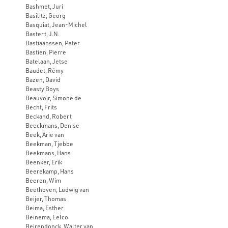
Bashmet, Juri
Basilitz, Georg
Basquiat, Jean-Michel
Bastert, J.N.
Bastiaanssen, Peter
Bastien, Pierre
Batelaan, Jetse
Baudet, Rémy
Bazen, David
Beasty Boys
Beauvoir, Simone de
Becht, Frits
Beckand, Robert
Beeckmans, Denise
Beek, Arie van
Beekman, Tjebbe
Beekmans, Hans
Beenker, Erik
Beerekamp, Hans
Beeren, Wim
Beethoven, Ludwig van
Beijer, Thomas
Beima, Esther
Beinema, Eelco
Beirendonck, Walter van