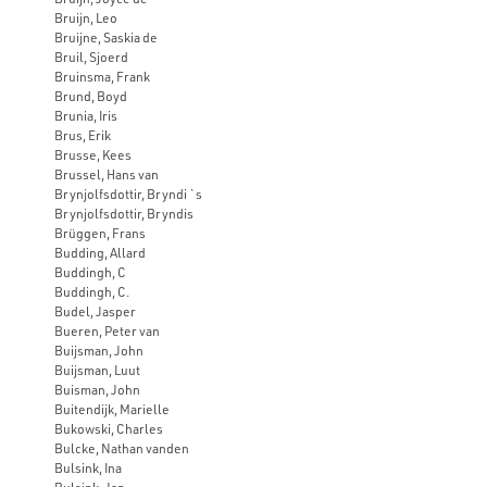
Bruijn, Leo
Bruijne, Saskia de
Bruil, Sjoerd
Bruinsma, Frank
Brund, Boyd
Brunia, Iris
Brus, Erik
Brusse, Kees
Brussel, Hans van
Brynjolfsdottir, Bryndi `s
Brynjolfsdottir, Bryndis
Brüggen, Frans
Budding, Allard
Buddingh, C
Buddingh, C.
Budel, Jasper
Bueren, Peter van
Buijsman, John
Buijsman, Luut
Buisman, John
Buitendijk, Marielle
Bukowski, Charles
Bulcke, Nathan vanden
Bulsink, Ina