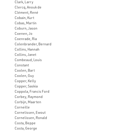
Clark, Larry
Clercq, Anouk de
Clément, René
Cobain, Kurt
Cobas, Martin
Coburn, Jason
Coenen, Jo
Coenrade, Ria
Colenbrander, Bernard
Collins, Hannah
Collins, Janet
Combeaud, Louis
Constant
Coolen, Bart
Coolen, Guy
Copper, Kelly
Copper, Saskia
Coppola, Francis Ford
Corbey, Raymond
Corbijn, Maarten
Corneille
Cornelissen, Ewout
Cornelissen, Ronald
Costa, Beppe
Costa, George