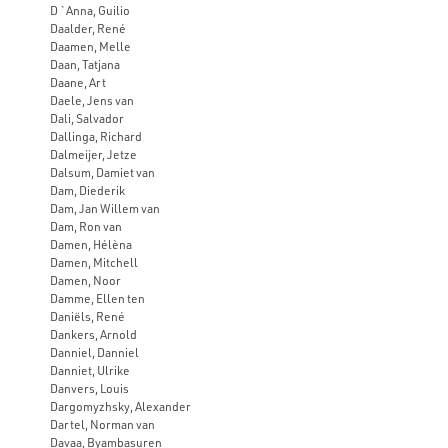
D `Anna, Guilio
Daalder, René
Daamen, Melle
Daan, Tatjana
Daane, Art
Daele, Jens van
Dali, Salvador
Dallinga, Richard
Dalmeijer, Jetze
Dalsum, Damiet van
Dam, Diederik
Dam, Jan Willem van
Dam, Ron van
Damen, Hélèna
Damen, Mitchell
Damen, Noor
Damme, Ellen ten
Daniëls, René
Dankers, Arnold
Danniel, Danniel
Danniet, Ulrike
Danvers, Louis
Dargomyzhsky, Alexander
Dartel, Norman van
Davaa, Byambasuren