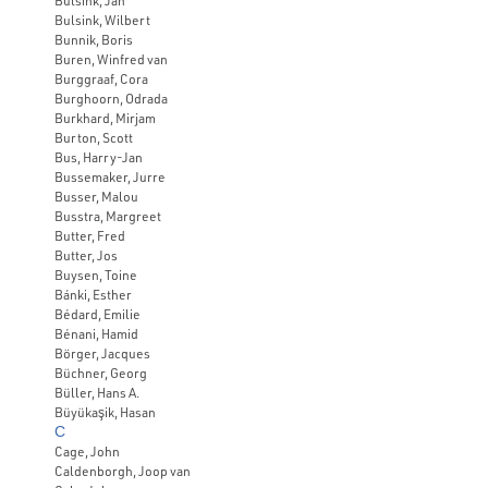
Bulsink, Jan
Bulsink, Wilbert
Bunnik, Boris
Buren, Winfred van
Burggraaf, Cora
Burghoorn, Odrada
Burkhard, Mirjam
Burton, Scott
Bus, Harry-Jan
Bussemaker, Jurre
Busser, Malou
Busstra, Margreet
Butter, Fred
Butter, Jos
Buysen, Toine
Bánki, Esther
Bédard, Emilie
Bénani, Hamid
Börger, Jacques
Büchner, Georg
Büller, Hans A.
Büyükaşik, Hasan
C
Cage, John
Caldenborgh, Joop van