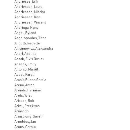
Andriesse, Erik
Andriessen, Louis
Andriessen, Mischa
Andriessen, Ron
Andriessen, Vincent
Andringa, Hans
Angel, Ryland
Angelópoulos, Theo
Angotti, Isabelle
Anisimowicz, Aleksandra
Anori, Adelina
Ansah, Elvis Owusu
Ansenk, Emily
Antonio, Mariël
Appel, Karel
Arabit, Ruben Garcia
Arena, Anton
Arends, Hermine
Arets, Wiel
Arissen, Rob
Arkel, Freek van
Armando
Armstrong, Gareth
Arnoldus, Jan
Arons, Carola