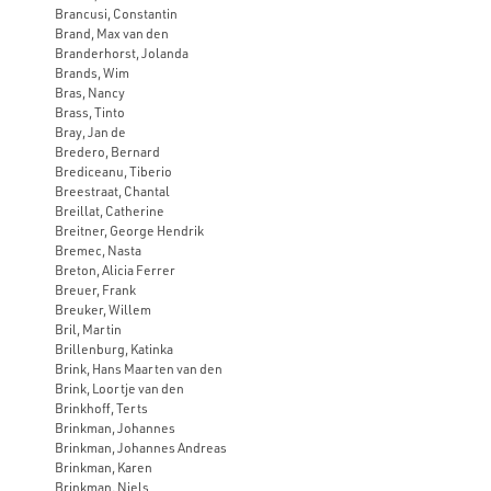
Brancusi, Constantin
Brand, Max van den
Branderhorst, Jolanda
Brands, Wim
Bras, Nancy
Brass, Tinto
Bray, Jan de
Bredero, Bernard
Brediceanu, Tiberio
Breestraat, Chantal
Breillat, Catherine
Breitner, George Hendrik
Bremec, Nasta
Breton, Alicia Ferrer
Breuer, Frank
Breuker, Willem
Bril, Martin
Brillenburg, Katinka
Brink, Hans Maarten van den
Brink, Loortje van den
Brinkhoff, Terts
Brinkman, Johannes
Brinkman, Johannes Andreas
Brinkman, Karen
Brinkman, Niels