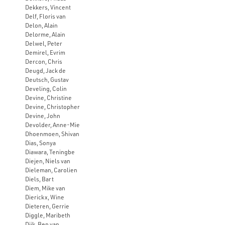
Dekkers, Vincent
Delf, Floris van
Delon, Alain
Delorme, Alain
Delwel, Peter
Demirel, Evrim
Dercon, Chris
Deugd, Jack de
Deutsch, Gustav
Develing, Colin
Devine, Christine
Devine, Christopher
Devine, John
Devolder, Anne-Mie
Dhoenmoen, Shivan
Dias, Sonya
Diawara, Teningbe
Diejen, Niels van
Dieleman, Carolien
Diels, Bart
Diem, Mike van
Dierickx, Wine
Dieteren, Gerrie
Diggle, Maribeth
Dijk, Ben van