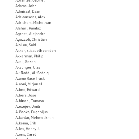
Abrantes, Gabriel
Adams, John
Admiraal, Daan
Adriaansens, Alex
Adrichem, Michel van
Afshari, Kambiz
Agresti, Alejandro
Aguzzoli, Christian
Ajbilou, Said
Akker, Elisabeth van den
Akkerman, Philip
Aksu, Sezen
Aksunger, Ulas
Al-Raddi, Al-Saddiq
Alamo Race Track
Alaoui, Mirjan el
Albee, Edward
Albers, José
Albinoni, Tomaso
Alexejev, Dmitri
Ališanka, Eugenijus
Alkanlar, Mehmet Emin
Alkema, Erik
Alles, Henry J.
Alons, Carel