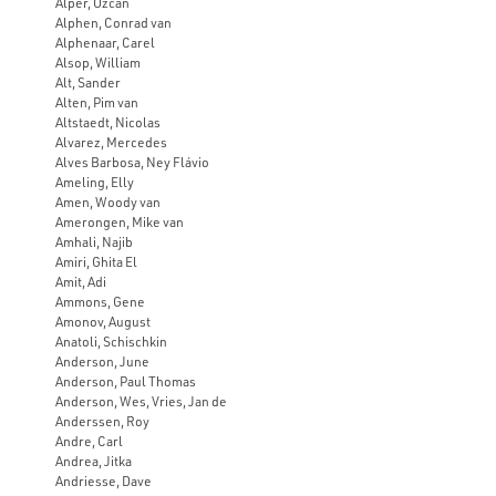
Alper, Özcan
Alphen, Conrad van
Alphenaar, Carel
Alsop, William
Alt, Sander
Alten, Pim van
Altstaedt, Nicolas
Alvarez, Mercedes
Alves Barbosa, Ney Flávio
Ameling, Elly
Amen, Woody van
Amerongen, Mike van
Amhali, Najib
Amiri, Ghita El
Amit, Adi
Ammons, Gene
Amonov, August
Anatoli, Schischkin
Anderson, June
Anderson, Paul Thomas
Anderson, Wes, Vries, Jan de
Anderssen, Roy
Andre, Carl
Andrea, Jitka
Andriesse, Dave